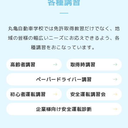
各種講習
丸亀自動車学校では免許取得教習だけでなく、地
域の皆様の幅広いニーズにお応えできるよう、各
種講習をおこなっています。
高齢者講習
取得時講習
east
east
ペーパードライバー講習
east
初心者運転講習
安全運転講習会
east
east
企業様向け安全運転診断
east