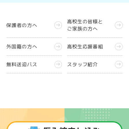
高校生の皆様と
保護者の方へ
east
east
ご家族の方へ
外国籍の方へ
高校生応援番組
east
east
無料送迎バス
スタッフ紹介
east
east