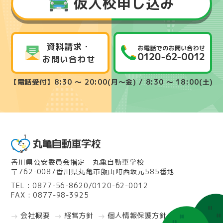
仮入校申し込み
資料請求・
お問い合わせ
【電話受付】8:30 ～ 20:00(月～金) / 8:30 ～ 18:00(土)
香川県公安委員会指定 丸亀自動車学校
〒762-0087香川県丸亀市飯山町西坂元585番地
TEL : 0877-56-8620/0120-62-0012
FAX : 0877-98-3925
会社概要
経営方針
個人情報保護方針
east
east
east