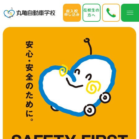
在校生の
仮入校
申し込み
方へ